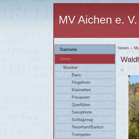
MV Aichen e. V.
Verein
Mu
Startseite
Wald
Verein
Musiker
Bass
Flügelhorn
Klarinetten
Posaunen
Querflöten
Saxophone
Schlagzeug
Tenorhorn/Bariton
Trompeten