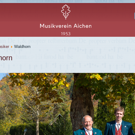
siker
Waldhorn
horn